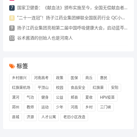
7
国家卫健委：《献血法》颁布实施至今，全国无偿献血者达1.4亿人
8
“二十一连冠”！扬子江药业集团蝉联全国医药行业 QC小组成果发表一等奖总数冠军
9
扬子江药业集团亮相第二届中国呼吸健康大会，启动蓝芩口服液循证研究战略合作
10
谷术酱酒的创始人也是河南人
标签
乡村振兴
河南高考
政策
医保
商丘
惠民
红旗渠机场
平顶山
校园
食品安全
红旗渠
安阳
漯河
气功
健身
公益
郏县
夏收
HPV疫苗
郑州
教师
运动
少年
河南
乡村
三门峡
县城
济源
人才公寓
老旧小区改造