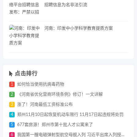
招聘信息为名非法引流
河南：印发中小学科学教育提质方案
点击排行
1
如何恰当使用抗病毒药物
2
《河南省优化营商环境条例》修订！一文详解
3
涨了！河南最低工资标准公布
4
郑州11月10日起恢复机动车限行 11月17日起违规将处罚
5
677套房源！郑州市第十批人才公寓来了
6
我国第一艘电磁弹射型航空母舰入列 习近平出席入列授旗仪式并登舰视察