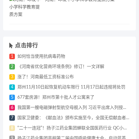
点击排行
1
如何恰当使用抗病毒药物
2
《河南省优化营商环境条例》修订！一文详解
3
涨了！河南最低工资标准公布
4
郑州11月10日起恢复机动车限行 11月17日起违规将处罚
5
677套房源！郑州市第十批人才公寓来了
6
我国第一艘电磁弹射型航空母舰入列 习近平出席入列授旗仪式并登舰视察
7
国家卫健委：《献血法》颁布实施至今，全国无偿献血者达1.4亿人
8
“二十一连冠”！扬子江药业集团蝉联全国医药行业 QC小组成果发表一等奖总数冠军
9
扬子江药业集团亮相第二届中国呼吸健康大会，启动蓝芩口服液循证研究战略合作