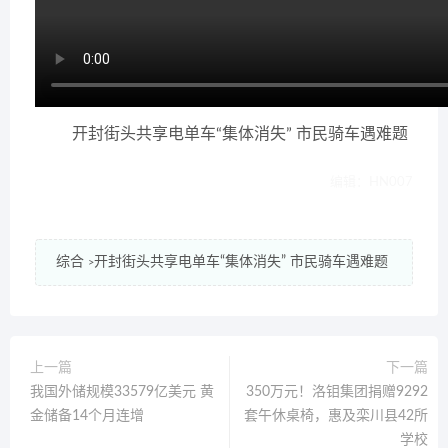
开封街头共享电单车“集体消失” 市民骑车遇难题
编辑：HN007
综合
开封街头共享电单车“集体消失” 市民骑车遇难题
>
上一篇
下一篇
我国外储规模33579亿美元 黄
350万元！洛钼集团捐赠9292
金储备14个月连增
套午休桌椅，惠及栾川县42所
学校