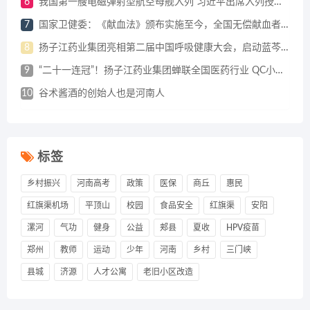
6
我国第一艘电磁弹射型航空母舰入列 习近平出席入列授旗仪式并登舰视察
7
国家卫健委：《献血法》颁布实施至今，全国无偿献血者达1.4亿人
8
扬子江药业集团亮相第二届中国呼吸健康大会，启动蓝芩口服液循证研究战略合作
9
“二十一连冠”！扬子江药业集团蝉联全国医药行业 QC小组成果发表一等奖总数冠军
10
谷术酱酒的创始人也是河南人
标签
乡村振兴
河南高考
政策
医保
商丘
惠民
红旗渠机场
平顶山
校园
食品安全
红旗渠
安阳
漯河
气功
健身
公益
郏县
夏收
HPV疫苗
郑州
教师
运动
少年
河南
乡村
三门峡
县城
济源
人才公寓
老旧小区改造