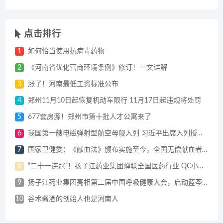
点击排行
1
如何恰当使用抗病毒药物
2
《河南省优化营商环境条例》修订！一文详解
3
涨了！河南最低工资标准公布
4
郑州11月10日起恢复机动车限行 11月17日起违规将处罚
5
677套房源！郑州市第十批人才公寓来了
6
我国第一艘电磁弹射型航空母舰入列 习近平出席入列授旗仪式并登舰视察
7
国家卫健委：《献血法》颁布实施至今，全国无偿献血者达1.4亿人
8
“二十一连冠”！扬子江药业集团蝉联全国医药行业 QC小组成果发表一等奖总数冠军
9
扬子江药业集团亮相第二届中国呼吸健康大会，启动蓝芩口服液循证研究战略合作
10
谷术酱酒的创始人也是河南人