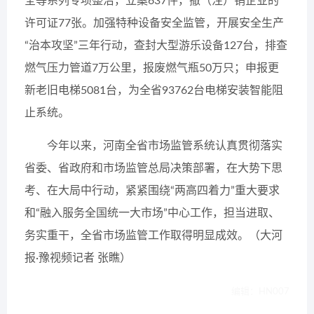
全等系列专项整治，立案637件，撤（注）销企业的
许可证77张。加强特种设备安全监管，开展安全生产
“治本攻坚”三年行动，查封大型游乐设备127台，排查
燃气压力管道7万公里，报废燃气瓶50万只；申报更
新老旧电梯5081台，为全省93762台电梯安装智能阻
止系统。
今年以来，河南全省市场监管系统认真贯彻落实
省委、省政府和市场监管总局决策部署，在大势下思
考、在大局中行动，紧紧围绕“两高四着力”重大要求
和“融入服务全国统一大市场”中心工作，担当进取、
务实重干，全省市场监管工作取得明显成效。（大河
报·豫视频记者 张瞧）
编辑：HN007