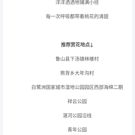
洋洋洒洒地铺满小径
每一次呼吸都带着桃花的清甜
推荐赏花地点↓
鲁山县下汤镇林楼村
熊背乡大年沟村
白鹭洲国家城市湿地公园园区西部海绵二期
祥云公园
湛河公园沿线
青年公园