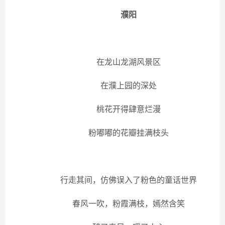
濮阳
在龙山龙湖风景区
在濮上园的深处
桃花开得肆意烂漫
粉嘟嘟的花瓣挂满枝头
行走其间，仿佛误入了粉色的童话世界
春风一吹，粉霞满枝，嫣然含笑