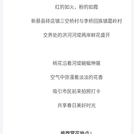
红的如火，粉的如霞
新蔡县砖店镇三空桥村与李桥回族镇葛岭村
交界处的洪河河堤两岸鲜花盛开
桃花沿着河堤蜿蜒伸展
空气中弥漫着淡淡的花香
吸引市民前来拍照打卡
共享春日美好时光
推荐赏花地点↓