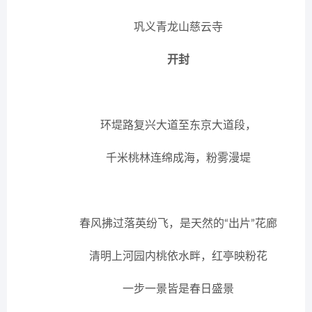
巩义青龙山慈云寺
开封
环堤路复兴大道至东京大道段，
千米桃林连绵成海，粉雾漫堤
春风拂过落英纷飞，是天然的“出片”花廊
清明上河园内桃依水畔，红亭映粉花
一步一景皆是春日盛景