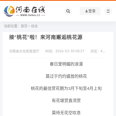
登录
当前位置：
首页
>
综合
接“桃花”啦！来河南邂逅桃花源
河南省文化和旅游厅
时间：2026-03-30 08:37
浏览：
45617
春日里明媚的浪漫
莫过于灼灼盛放的桃花
桃花的最佳赏花期为3月下旬至4月上旬
有花堪赏直须赏
莫待无花空叹息