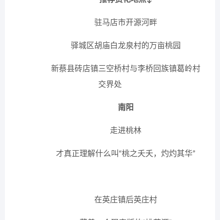
驻马店市开源河畔
驿城区胡庙白龙泉村的万亩桃园
新蔡县砖店镇三空桥村与李桥回族镇葛岭村
交界处
南阳
走进桃林
才真正理解什么叫“桃之夭夭，灼灼其华”
在英庄镇后英庄村