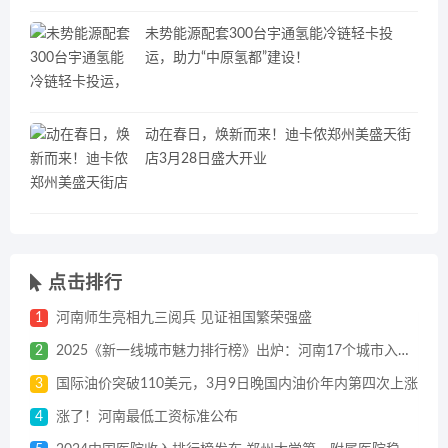
未势能源配套300台宇通氢能冷链轻卡投
运，助力“中原氢都”建设！
动在春日，焕新而来！迪卡侬郑州美盛天街
店3月28日盛大开业
点击排行
1
河南师生亮相九三阅兵 见证祖国繁荣强盛
2
2025《新一线城市魅力排行榜》出炉：河南17个城市入选一到五线城市
3
国际油价突破110美元，3月9日晚国内油价年内第四次上涨
4
涨了！河南最低工资标准公布