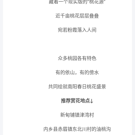
藏着一个现实版的“桃花源”
近千亩桃花层层叠叠
宛若粉霞落入人间
众多桃园各有特色
有的依山，有的傍水
共同绘就南阳春日桃花盛景
推荐赏花地点↓
新甸铺镇津湾村
内乡县赤眉镇东北川村的油桃沟