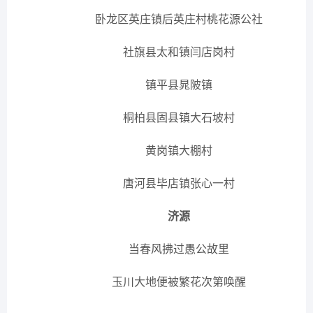
卧龙区英庄镇后英庄村桃花源公社
社旗县太和镇闫店岗村
镇平县晁陂镇
桐柏县固县镇大石坡村
黄岗镇大棚村
唐河县毕店镇张心一村
济源
当春风拂过愚公故里
玉川大地便被繁花次第唤醒