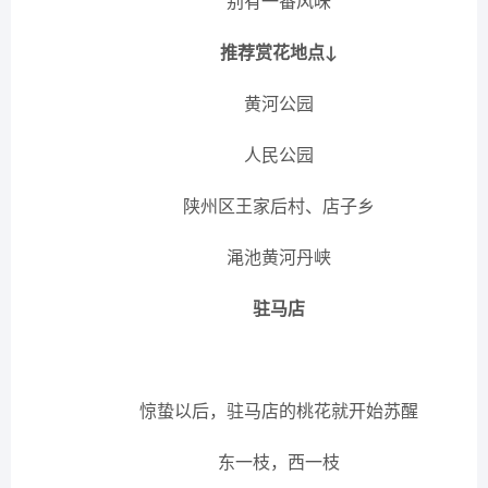
别有一番风味
推荐赏花地点↓
黄河公园
人民公园
陕州区王家后村、店子乡
渑池黄河丹峡
驻马店
惊蛰以后，驻马店的桃花就开始苏醒
东一枝，西一枝