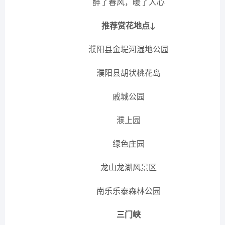
醉了春风，暖了人心
推荐赏花地点↓
濮阳县金堤河湿地公园
濮阳县胡状桃花岛
戚城公园
濮上园
绿色庄园
龙山龙湖风景区
南乐乐泰森林公园
三门峡