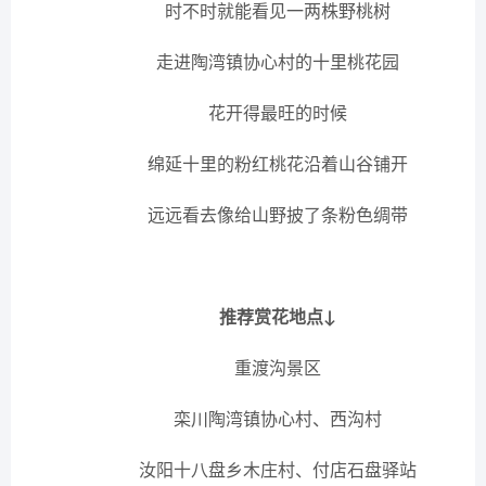
时不时就能看见一两株野桃树
走进陶湾镇协心村的十里桃花园
花开得最旺的时候
绵延十里的粉红桃花沿着山谷铺开
远远看去像给山野披了条粉色绸带
推荐赏花地点↓
重渡沟景区
栾川陶湾镇协心村、西沟村
汝阳十八盘乡木庄村、付店石盘驿站