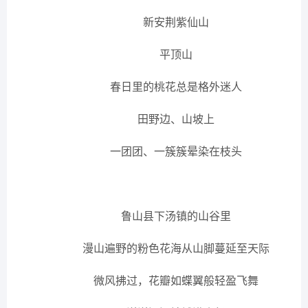
新安荆紫仙山
平顶山
春日里的桃花总是格外迷人
田野边、山坡上
一团团、一簇簇晕染在枝头
鲁山县下汤镇的山谷里
漫山遍野的粉色花海从山脚蔓延至天际
微风拂过，花瓣如蝶翼般轻盈飞舞