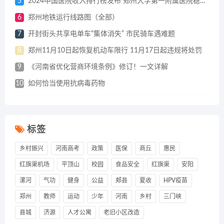
5
2024中国医院收入排行榜发布 郑州大学第一附属医院稳居榜首
6
郑州地铁运行线路图（全部）
7
开封街头共享电单车“集体消失” 市民骑车遇难题
8
郑州11月10日起恢复机动车限行 11月17日起违规将处罚
9
《河南省优化营商环境条例》修订！一文详解
10
如何恰当使用抗病毒药物
标签
乡村振兴
河南高考
政策
医保
商丘
惠民
红旗渠机场
平顶山
校园
食品安全
红旗渠
安阳
漯河
气功
健身
公益
郏县
夏收
HPV疫苗
郑州
教师
运动
少年
河南
乡村
三门峡
县城
济源
人才公寓
老旧小区改造