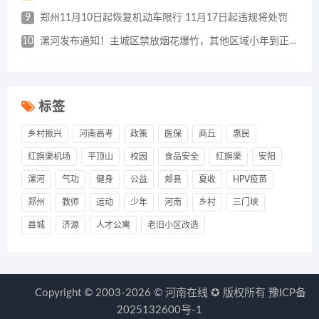
9
郑州11月10日起恢复机动车限行 11月17日起违规将处罚
10
漯河发布通知！主城区禁放烟花爆竹，其他区域小年到正月十五可燃放
标签
乡村振兴
河南高考
政策
医保
商丘
惠民
红旗渠机场
平顶山
校园
食品安全
红旗渠
安阳
漯河
气功
健身
公益
郏县
夏收
HPV疫苗
郑州
教师
运动
少年
河南
乡村
三门峡
县城
济源
人才公寓
老旧小区改造
Copyright © 2003-2026 ©
河南在线
✪ 版权所有
豫ICP备
2025132600号-1