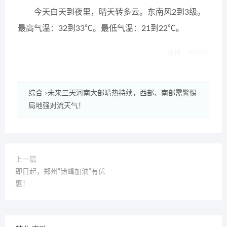
今天白天到夜里，晴天转多云。东南风2到3级。
最高气温：32到33℃。最低气温：21到22℃。
编辑：HN007
综合
未来三天河南大部晴热持续，西部、南部需警惕
>
局地强对流天气！
上一篇
即日起，郑州“错峰加油”有优
惠！