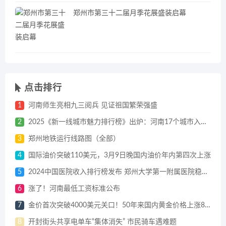
郑州市第三十二届月季花展盛装启幕
点击排行
1
河南师生亮相九三阅兵 见证祖国繁荣强盛
2
2025《新一线城市魅力排行榜》出炉：河南17个城市入选一到五线城市
3
郑州地铁运行线路图（全部）
4
国际油价突破110美元，3月9日晚国内油价年内第四次上涨
5
2024中国医院收入排行榜发布 郑州大学第一附属医院稳居榜首
6
涨了！河南最低工资标准公布
7
金价首次突破4000美元关口！50年来国内黄金价格上涨80倍
8
开封街头共享电单车“集体消失” 市民骑车遇难题