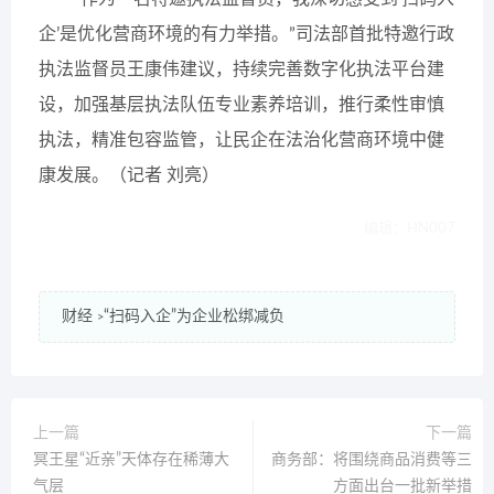
企’是优化营商环境的有力举措。”司法部首批特邀行政
执法监督员王康伟建议，持续完善数字化执法平台建
设，加强基层执法队伍专业素养培训，推行柔性审慎
执法，精准包容监管，让民企在法治化营商环境中健
康发展。（记者 刘亮）
编辑：HN007
财经
“扫码入企”为企业松绑减负
>
上一篇
下一篇
冥王星“近亲”天体存在稀薄大
商务部：将围绕商品消费等三
气层
方面出台一批新举措