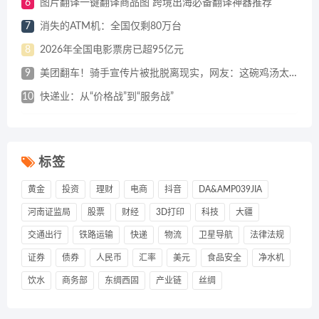
6
图片翻译一键翻译商品图 跨境出海必备翻译神器推荐
7
消失的ATM机：全国仅剩80万台
8
2026年全国电影票房已超95亿元
9
美团翻车！骑手宣传片被批脱离现实，网友：这碗鸡汤太毒
10
快递业：从“价格战”到“服务战”
标签
黄金
投资
理财
电商
抖音
DA&AMP039JIA
河南证监局
股票
财经
3D打印
科技
大疆
交通出行
铁路运输
快递
物流
卫星导航
法律法规
证券
债券
人民币
汇率
美元
食品安全
净水机
饮水
商务部
东绸西固
产业链
丝绸