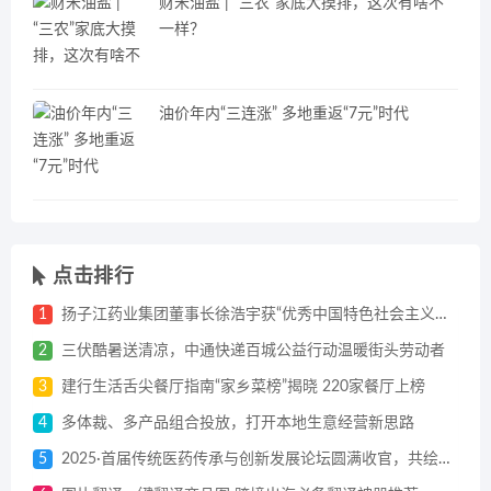
财米油盐 | “三农”家底大摸排，这次有啥不
一样？
油价年内“三连涨” 多地重返“7元”时代
点击排行
1
扬子江药业集团董事长徐浩宇获“优秀中国特色社会主义事业建设者”称号
2
三伏酷暑送清凉，中通快递百城公益行动温暖街头劳动者
3
建行生活舌尖餐厅指南“家乡菜榜”揭晓 220家餐厅上榜
4
多体裁、多产品组合投放，打开本地生意经营新思路
5
2025·首届传统医药传承与创新发展论坛圆满收官，共绘传统医药发展蓝图