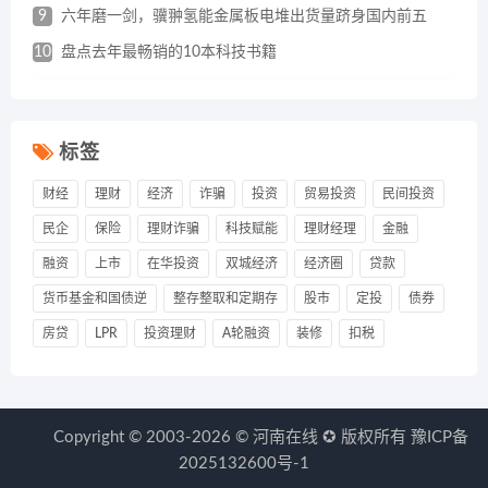
9
六年磨一剑，骥翀氢能金属板电堆出货量跻身国内前五
10
盘点去年最畅销的10本科技书籍
标签
财经
理财
经济
诈骗
投资
贸易投资
民间投资
民企
保险
理财诈骗
科技赋能
理财经理
金融
融资
上市
在华投资
双城经济
经济圈
贷款
货币基金和国债逆
整存整取和定期存
股市
定投
债券
房贷
LPR
投资理财
A轮融资
装修
扣税
Copyright © 2003-2026 ©
河南在线
✪ 版权所有
豫ICP备
2025132600号-1