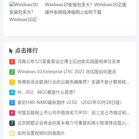
Windows10安装包多大？Windows10正版
操作系统纯净版网上如何下载
点击排行
1
河南公布121家备案设立博士后创新实践基地单位名单
2
Windows 10 Enterprise LTSC 2021 评估版如何激活
3
有哪些适合能源行业的云服务器推荐？关键不是计算规格，而是能否托住能源全链路的数据、模型与安全需求
4
AI、AGI、AIGC都是什么意思？
5
索尼HXR-NX80最新固件 v2.02 （2022年10月28日版）
6
中国互联网上市公司市值排名TOP10：前三名占市值总和的近七成
7
北京鹤壁企业商会向家乡推介可重复利用小型液体运载火箭项目
8
如何设置视频的封面图片