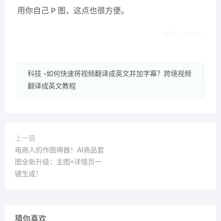
用你自己 P 图，这点也很方便。
编辑：HN007
科技
如何快速将视频翻译成英文并加字幕？跨境视频
>
翻译成英文教程
上一篇
电商人的作图神器！AI商品套
图全新升级：主图+详情页一
键生成！
猜你喜欢