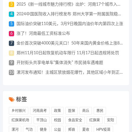
3
2025《新一线城市魅力排行榜》出炉：河南17个城市入选一到五线城市
4
2024中国医院收入排行榜发布 郑州大学第一附属医院稳居榜首
5
国际油价突破110美元，3月9日晚国内油价年内第四次上涨
6
涨了！河南最低工资标准公布
7
金价首次突破4000美元关口！50年来国内黄金价格上涨80倍
8
郑州11月10日起恢复机动车限行 11月17日起违规将处罚
9
开封街头共享电单车“集体消失” 市民骑车遇难题
10
漯河发布通知！主城区禁放烟花爆竹，其他区域小年到正月十五可燃放
标签
乡村振兴
河南高考
政策
医保
商丘
惠民
红旗渠机场
平顶山
校园
食品安全
红旗渠
安阳
漯河
气功
健身
公益
郏县
夏收
HPV疫苗