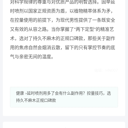
对科学规律的尊重与对优质产品的明智选择。固举延
时喷剂以国家正规资质为盾，以植物精萃体系为矛，
在控量使用的前提下，为现代男性提供了一条既安全
又有效的从容之路。当你掌握了"两下定型"的精准艺
术，选对了持久不麻木的正规口碑款，那些关于副作
用的焦虑自然会烟消云散，留下的只有掌控节奏的底
气与亲密无间的温度。
编辑：HN007
健康
延时喷剂用多了会有什么副作用？控量技巧，选
>
持久不麻木正规口碑款