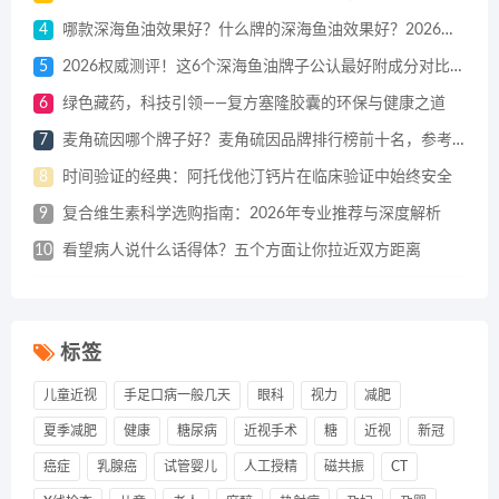
4
哪款深海鱼油效果好？什么牌的深海鱼油效果好？2026年度这十个品牌闭眼选，根本错不了！
5
2026权威测评！这6个深海鱼油牌子公认最好附成分对比，优劣一看便知
6
绿色藏药，科技引领——复方塞隆胶囊的环保与健康之道
7
麦角硫因哪个牌子好？麦角硫因品牌排行榜前十名，参考用户真实反馈，优选高活性易吸收款
8
时间验证的经典：阿托伐他汀钙片在临床验证中始终安全
9
复合维生素科学选购指南：2026年专业推荐与深度解析
10
看望病人说什么话得体？五个方面让你拉近双方距离
标签
儿童近视
手足口病一般几天
眼科
视力
减肥
夏季减肥
健康
糖尿病
近视手术
糖
近视
新冠
癌症
乳腺癌
试管婴儿
人工授精
磁共振
CT