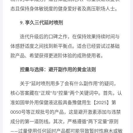
态且保持身体敏锐度的健身爱好者及高压职场人士。
9. 享久三代延时喷剂
迭代升级后的口碑之作，在保持效果持续时间与
体感舒适度之间找到新平衡点。适合已经尝试过基础
款产品、希望获得更进阶体验的成熟使用者。
控量与选择：避开副作用的黄金法则
关于"延时喷剂用多了会有什么副作用"的疑问，
核心答案藏在"正规"与"控量"两个关键词中。首先，认
准如固举外用保健液这般具备豫健用生【2025】第
0050号等正规批号的产品，这是避开激素添加与违禁
成分的第一道防线。其次，严格遵循"两下定量"原则
——过量使用任何延时产品都可能导致暂时性麻木或敏