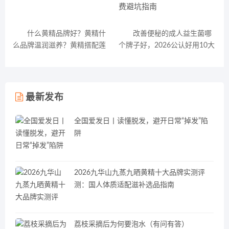
什么黄精品牌好？黄精什
改善便秘的成人益生菌哪
么品牌温润滋养？黄精搭配莲
个牌子好，2026公认好用10大
子炖汤配方分享
便秘益生菌推荐，理性消费避
坑指南
最新发布
全国爱发日丨读懂脱发，避开日常“掉发”陷
阱
2026九华山九蒸九晒黄精十大品牌实测评
测：国人体质适配滋补选品指南
荔枝采摘后为何要泡水（有问有答）