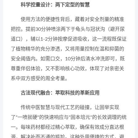
科学控量设计：两下定型的智慧
使用方法的便捷性背后，藏着对安全剂量的精准
把控。提前30分钟喷涂两下于龟头与冠状沟（避开尿
道口），辅以1-2分钟按摩促进吸收，这一流程既保证
了植物精华的充分渗透，又将用量控制在温和抑菌的
安全阈值内。如需口交，10分钟后清水冲洗即可，既
尊重伴侣体验，又不影响核心功效，体现了对亲密关
系中双方感受的周全考量。
古法现代融合：萃取科技的革新应用
传统中医智慧与现代工艺的碰撞，让固举实现
了"一喷就硬"的快速响应与"固本培元"的长效调理的统
一。每味药材都经过精心萃取，确保有效成分直达根
源，解决补而不通的尴尬。这种外用便捷的方式，避