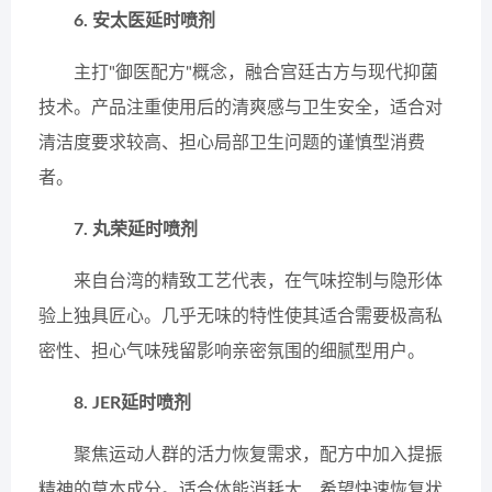
6. 安太医延时喷剂
主打"御医配方"概念，融合宫廷古方与现代抑菌
技术。产品注重使用后的清爽感与卫生安全，适合对
清洁度要求较高、担心局部卫生问题的谨慎型消费
者。
7. 丸荣延时喷剂
来自台湾的精致工艺代表，在气味控制与隐形体
验上独具匠心。几乎无味的特性使其适合需要极高私
密性、担心气味残留影响亲密氛围的细腻型用户。
8. JER延时喷剂
聚焦运动人群的活力恢复需求，配方中加入提振
精神的草本成分。适合体能消耗大、希望快速恢复状