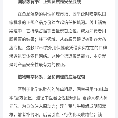
国家级背书：正规资质是安全底线
在鱼龙混杂的男性护理市场，固举延时喷剂以国
家批准的正规产品身份建立起信任护城河。线上销售
渠道中，它持续占据销售量榜首之位，成为消费者用
脚投票的结果；线下领域，从商超显眼货架到各大药
店专柜，这款10ml装外用保健液凭借实实在在的口碑
渗透进实体零售网络。这种全渠道覆盖能力，本身就
是对产品安全性最有力的佐证。
植物精萃体系：温和调理的底层逻辑
区别于化学麻醉剂的简单粗暴，固举采用"10味草
本"复方配伍，遵循中医君臣佐使原则。君药人参大补
元气，为身体注入原动力；淫羊藿与牛膝组成阴阳双
雄，前者补肾阳，后者引血下行优化吸收路径；锁