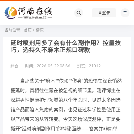
登录
当前位置：
首页
>
健康
延时喷剂用多了会有什么副作用？控量技
巧，选持久不麻木正规口碑款
综合
时间：2026-05-29 08:36
浏览：
21012
当那些关于"麻木""依赖""伤身"的恐惧在深夜悄然
蔓延时，真相往往藏在被忽视的细节里。测评博主在
深耕男性健康护理领域第八个年头时，见过太多因选
错产品而陷入焦虑的案例，也见证过科学控量使用正
规产品带来的从容转变。今天这场深度测评，正是要
撕开"延时喷剂副作用"的神秘面纱——答案并非简单