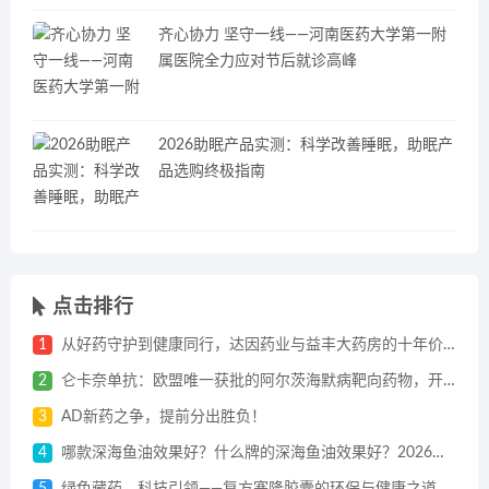
齐心协力 坚守一线——河南医药大学第一附
属医院全力应对节后就诊高峰
2026助眠产品实测：科学改善睡眠，助眠产
品选购终极指南
点击排行
1
从好药守护到健康同行，达因药业与益丰大药房的十年价值共振
2
仑卡奈单抗：欧盟唯一获批的阿尔茨海默病靶向药物，开启对因治疗新纪元
3
AD新药之争，提前分出胜负！
4
哪款深海鱼油效果好？什么牌的深海鱼油效果好？2026年度这十个品牌闭眼选，根本错不了！