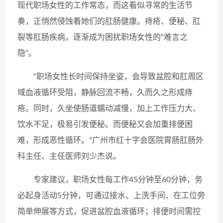
现代职场女性的工作常态，而这看似寻常的生活节
奏，正悄然侵蚀着她们的肛肠健康。痔疮、便秘、肛
裂等肛肠疾病，逐渐成为困扰职场女性的“难言之
隐”。
“职场女性长时间保持坐姿，会导致盆腔和肛周区
域血液循环受阻，静脉回流不畅，久而久之形成痔
疮。同时，久坐使肠道蠕动减慢，加上工作压力大、
饮水不足，极易引发便秘。而便秘又会加重排便困
难，形成恶性循环。”广州市红十字会医院胃肠肛肠外
科主任、主任医师刘少杰说。
专家建议，职场女性每工作45分钟至60分钟，务
必起身活动5分钟，可通过接水、上洗手间、在工位旁
简单伸展等方式，促进盆腔血液循环；排便时间需控