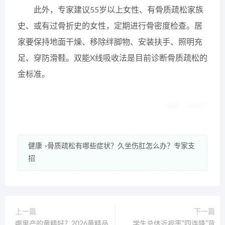
此外，专家建议55岁以上女性、有骨质疏松家族
史、或有过骨折史的女性，定期进行骨密度检查。居
家要保持地面干燥、移除绊脚物、安装扶手、照明充
足、穿防滑鞋。双能X线吸收法是目前诊断骨质疏松的
金标准。
编辑：HN007
健康
骨质疏松有哪些症状？久坐伤肛怎么办？专家支
>
招
上一篇
下一篇
哪里产的黄精好？2026黄精品
学生总体近视率“四连降”背