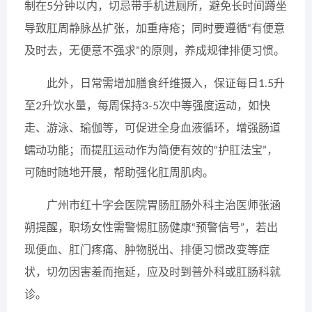
制在5分钟以内，切忌带手机进厕所，避免长时间蹲坐
导致肛周静脉丛扩张，加重痔疮；同时要遵循“有便意
及时去，无便意不强求”的原则，养成规律排便习惯。
此外，日常需增加膳食纤维摄入，保证每日1.5升
至2升饮水量，每周保持3-5次中等强度运动，如快
走、游泳、瑜伽等，可促进全身血液循环，增强肠道
蠕动功能；而提肛运动作为简便有效的“护肛法宝”，
可随时随地开展，帮助强化肛周肌肉。
广州市红十字会医院胃肠肛肠外科主治医师张涵
朔提醒，职场女性需警惕肛肠健康“预警信号”，若出
现便血、肛门疼痛、肿物脱出、排便习惯改变等症
状，切勿因害羞而拖延，应及时到普外科或肛肠科就
诊。