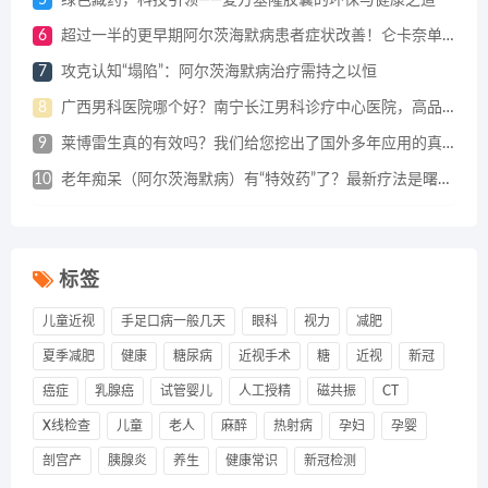
5
绿色藏药，科技引领——复方塞隆胶囊的环保与健康之道
6
超过一半的更早期阿尔茨海默病患者症状改善！仑卡奈单抗四年随访数据披露！
7
攻克认知“塌陷”：阿尔茨海默病治疗需持之以恒
8
广西男科医院哪个好？南宁长江男科诊疗中心医院，高品质医疗服务
9
莱博雷生真的有效吗？我们给您挖出了国外多年应用的真实数据
10
老年痴呆（阿尔茨海默病）有“特效药”了？最新疗法是曙光还是“神话”？医生为您解读！
标签
儿童近视
手足口病一般几天
眼科
视力
减肥
夏季减肥
健康
糖尿病
近视手术
糖
近视
新冠
癌症
乳腺癌
试管婴儿
人工授精
磁共振
CT
X线检查
儿童
老人
麻醉
热射病
孕妇
孕婴
剖宫产
胰腺炎
养生
健康常识
新冠检测