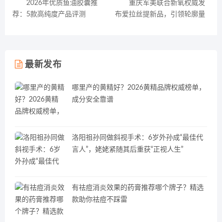
2026年优质鱼油胶囊推
重庆军美联合新氧权威发
荐：5款高纯度产品评测
布爱拉丝提新品，引领轮廓量
感新趋势
最新发布
哪里产的黄精好？2026黄精品牌权威榜单，
成分安全靠谱
洛阳祖孙同做斜视手术：6岁外孙成“最佳代
言人”，姥姥紧随其后重获“正视人生”
有祛痘消炎效果的药膏推荐哪个牌子？精选
款助你祛痘不踩雷