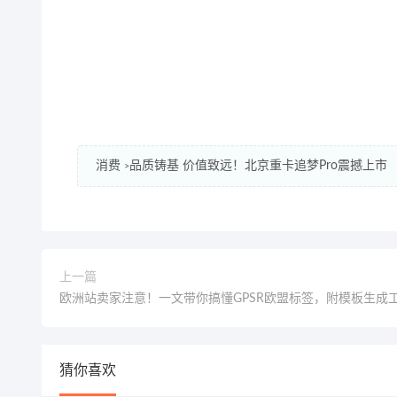
消费
品质铸基 价值致远！北京重卡追梦Pro震撼上市
>
上一篇
欧洲站卖家注意！一文带你搞懂GPSR欧盟标签，附模板生成
猜你喜欢