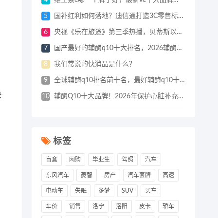
4
维生素e哪一个牌子好，最新ve十大品牌权威公布，第一名独揽口碑零差评
5
国补红利如何落地？迪信通打造3C零售标杆样本
6
央视《乐在旅途》第三季热播，贝蒂斯以官方指定用油身份传递健康膳食观念
7
国产最好的辅酶q10十大排名，2026辅酶q10十大品牌排行榜重磅来袭，入手前必看
8
我们常说的快消品是什么？
9
全球辅酶q10排名前十名，最好辅酶q10十大品牌名单公布，国产品牌韩保升含量吊打进口
决
10
辅酶Q10十大品牌！2026年保护心脏补充辅酶Q10优选品牌推荐，蓝帽品牌放心选
标签
盲盒
网购
毕业生
驾照
汽车
东风汽车
菱智
房产
汽车套牌
高速
电动车
失眠
多梦
SUV
买车
车价
销售
洛宁
洛阳
皮卡
轿车