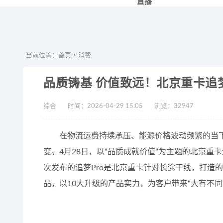
直播
当前位置：
首页
>
消费
品质铸基 价值致远！北京重卡追梦
综合
时间：2026-04-29 15:05
浏览：
32947
在物流运费持续承压、能源价格波动频繁的当下
变。4月28日，以“品质成就价值”为主题的北京重
次发布的追梦Pro是北京重卡针对长途干线，打造
品，以10大升级的产品实力，为客户带来“大有不