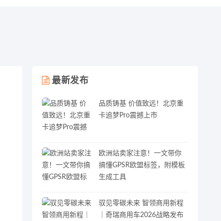
最新发布
品质铸基 价值致远！北京重
卡追梦Pro震撼上市
欧洲站卖家注意！一文带你
搞懂GPSR欧盟标签，附模板
生成工具
驭见零碳未来 智领商用新程
｜奇瑞商用车2026战略发布