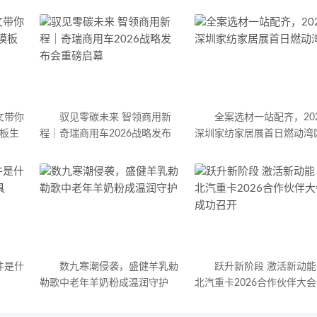
文带你
驭见零碳未来 智领商用新
全案选材一站配齐，20
模板生
程｜奇瑞商用车2026战略发布
深圳家纺家居展首日燃动湾
会重磅启幕
件是什
数九寒潮侵袭，盛健羊乳勅
跃升新阶段 激活新动能
勒歌中老年羊奶粉成温润守护
北汽重卡2026合作伙伴大
功召开