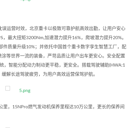
耽误运营时效，北京重卡以极致可靠护航高效出勤，让用户安心
PS，最大扭矩3200Nm,加速潜力提升16%，爬坡潜力提升20%。
零部件质量升级10%；并依托中国首个重卡数字孪生智慧工厂，配
喷涂等世界一流的装备，严苛品质让用户出车更安心。安全配置
动系统，智能分配动力制动更平稳，更安全。搭载驾驶辅助(HWA:1
驶，缓解长途驾驶疲劳，为用户高效运营保驾护航。
万公里，15NPro燃气发动机保养里程达10万公里，更长的保养间