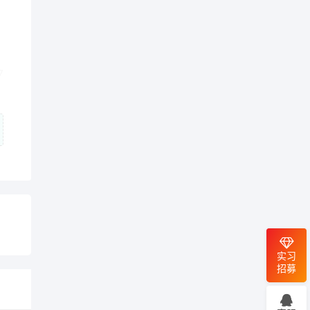
7
实习
招募