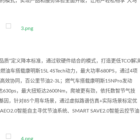
合的模式，实现产品和服务体验全面升级，让用户轻松畅享“大马
品质”定义降本标准，通过软硬件结合的模式，打造更低TCO解
燃油车搭载康明斯15L 4STech动力，最大功率680PS，通过4项
效协同，百公里节油2-3L；燃气车搭载康明斯15NPro发动
30ps，最大扭矩达2600Nm，爬坡更有劲，依托数智节气技
油基因，针对85个用车场景，通过虚拟路谱仿真+实际场景标定优
O2.0智能自主寻优节油系统、SMART SAVE2.0智能云控节油