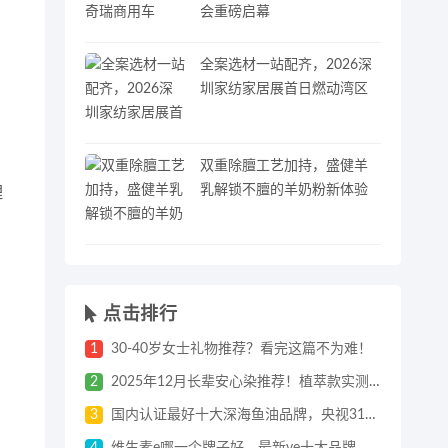
会重磅启幕
全案选材一站配齐，2026深
。
圳家纺家居展首日燃动湾区
双重除膻工艺加持，盛健羊
乳解锁不膻的羊奶粉新体验
理
点击排行
1
30-40岁女士礼物推荐？看完这篇不为难！
2
2025年12月长辈安心染推荐！植萃款实测：安全盖白 + 新手也会用
3
国内认证最好十大深海鱼油品牌，央视315权威测评排名，榜首鱼油含量纯度吸收率惊人