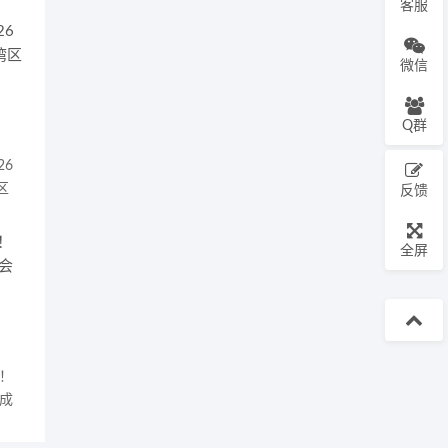
客服
微信
Q群
26
区
反馈
全屏
！
会成