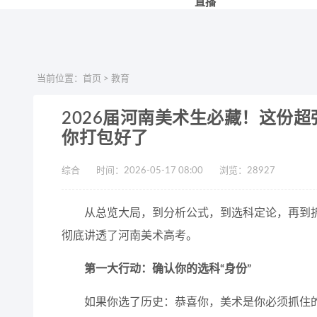
直播
当前位置：
首页
>
教育
2026届河南美术生必藏！这份
你打包好了
综合
时间：2026-05-17 08:00
浏览：
28927
从总览大局，到分析公式，到选科定论，再到拆
彻底讲透了河南美术高考。
第一大行动：确认你的选科“身份”
如果你选了历史：恭喜你，美术是你必须抓住