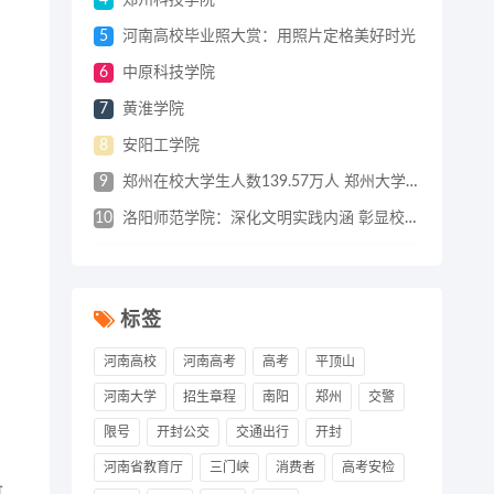
4
郑州科技学院
5
河南高校毕业照大赏：用照片定格美好时光
6
中原科技学院
7
黄淮学院
8
安阳工学院
9
郑州在校大学生人数139.57万人 郑州大学全日制在校生人数全国第一
10
洛阳师范学院：深化文明实践内涵 彰显校园文明底色
标签
河南高校
河南高考
高考
平顶山
河南大学
招生章程
南阳
郑州
交警
限号
开封公交
交通出行
开封
河南省教育厅
三门峡
消费者
高考安检
备