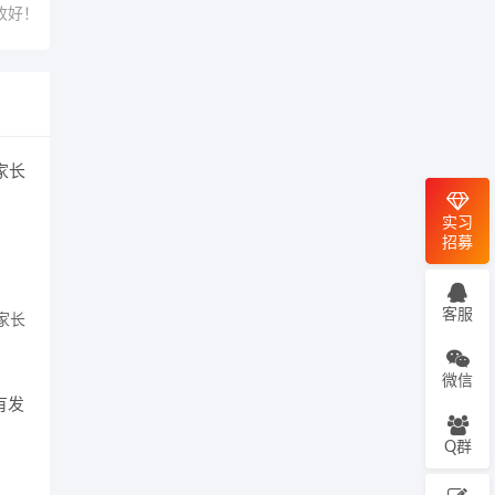
收好！
实习
招募
客服
家长
微信
Q群