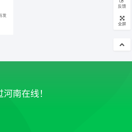
反馈
有发
全屏
过河南在线！