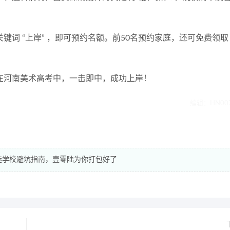
词 “上岸” ，即可预约名额。前50名预约家庭，还可免费领取
在河南美术高考中，一击即中，成功上岸！
编辑：HN00
+选学校避坑指南，壹零陆为你打包好了