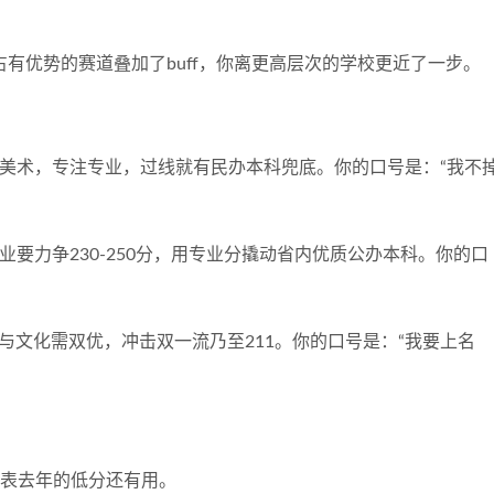
有优势的赛道叠加了buff，你离更高层次的学校更近了一步。
”。走美术，专注专业，过线就有民办本科兜底。你的口号是：“我不
。专业要力争230-250分，用专业分撬动省内优质公办本科。你的口
业与文化需双优，冲击双一流乃至211。你的口号是：“我要上名
代表去年的低分还有用。