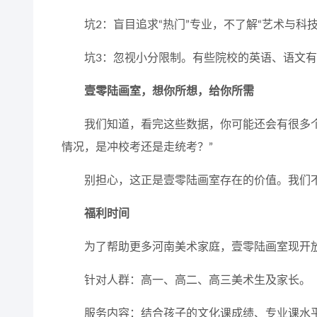
坑2：盲目追求“热门”专业，不了解“艺术与科
坑3：忽视小分限制。有些院校的英语、语文
壹零陆画室，想你所想，给你所需
我们知道，看完这些数据，你可能还会有很多个
情况，是冲校考还是走统考？”
别担心，这正是壹零陆画室存在的价值。我们
福利时间
为了帮助更多河南美术家庭，壹零陆画室现开放
针对人群：高一、高二、高三美术生及家长。
服务内容：结合孩子的文化课成绩、专业课水平